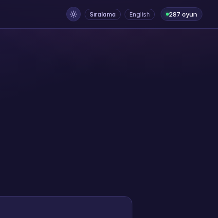
287 oyun
Sıralama
English