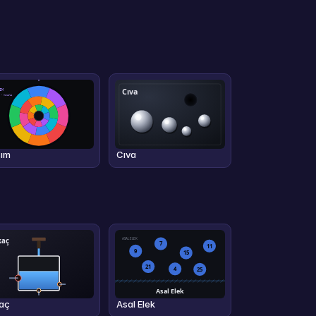
sım
Cıva
aç
Asal Elek