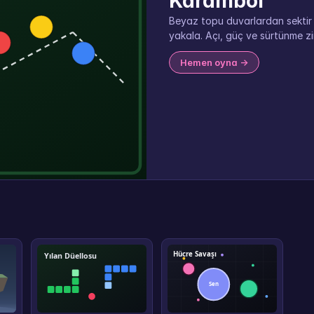
Karambol
Beyaz topu duvarlardan sektir —
yakala. Açı, güç ve sürtünme zin
Hemen oyna →