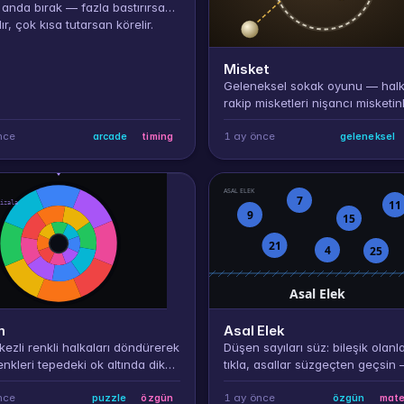
anda bırak — fazla bastırırsan
lır, çok kısa tutarsan körelir.
Misket
Geleneksel sokak oyunu — hal
rakip misketleri nişancı misketin
vurup dışarı uçur, ama nişancın
halkanın içinde durursa elin bite
nce
1 ay önce
arcade
timing
geleneksel
m
Asal Elek
ezli renkli halkaları döndürerek
Düşen sayıları süz: bileşik olanla
enkleri tepedeki ok altında dik
tıkla, asallar süzgeçten geçsin
la hizala — 5 seviye, en az
kaçırırsan veya asalı yakalarsa
yle çöz.
yanar.
nce
1 ay önce
puzzle
özgün
özgün
mate