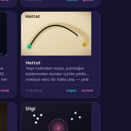
Hattat
ve
Yeşil noktadan başla, parmağını
 90
kaldırmadan koridor içinde yaldız
 her
noktaya akıcı bir hatla ulaş — yedi
ğerini
farklı meşk, daralan koridor, hat
kalitesine göre puan.
1 ay önce
trateji
ozgun
zanaat