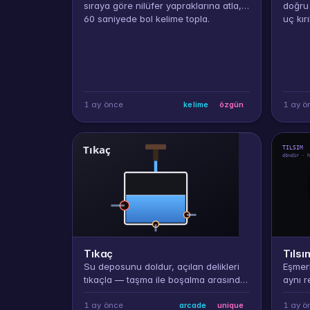
sıraya göre nilüfer yapraklarına atla,
doğru 
60 saniyede bol kelime topla.
uç kırı
1 ay önce
1 ay ö
kelime
özgün
Tıkaç
Tılsı
Su deposunu doldur, açılan delikleri
Eşmerk
tıkaçla — taşma ile boşalma arasında
aynı r
dengede kal.
bir ko
hamle
1 ay önce
1 ay ö
arcade
unique