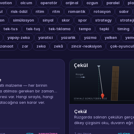
vation
olcum
operatör
orijinal
ozgun
paralel
pl
ul
risk-ödül
ritim
ritm
romantik
rotasyon
sabır
yon
simülasyon
sinyal
skor
spor
strategy
strateji
tek-tus
tek-tuş
tek-tıklama
tempo
tepki
timing
yapay-zeka
yaratici
yazarlık
yazma
yelken
yem
zanaat
zar
zeka
zekâ
zincir-reaksiyon
çok-oyuncul
e
atlı malzeme — her birinin
a atılması gereken bir zaman
esi var. Hangi sırayla, hangi
tacağına sen karar ver.
Çekül
Rüzgarda salınan çekülün gerç
dikey çizgisini oku, duvarın eğri
düz mü olduğuna karar ver — si
gürültüden süzme oyunu.
nce
1 ay önce
ritim
zamanlama
gözlem