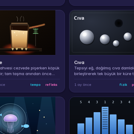
e
Cıva
kahvesi cezvede pişerken köpük
Tepsiyi eğ, dağılmış cıva damlal
lir; tam taşma anından önce
birleştirerek tek büyük bir küre t
n al. Erken alırsan kahve çiğ
 geç kalırsan taşar.
nce
1 ay önce
tempo
refleks
fizik
p