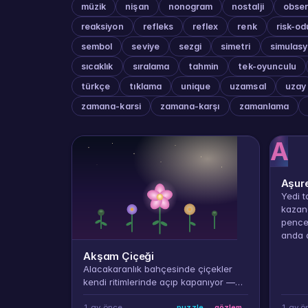
müzik
nişan
nonogram
nostalji
obser
reaksiyon
refleks
reflex
renk
risk-od
sembol
seviye
sezgi
simetri
simulas
sıcaklık
sıralama
tahmin
tek-oyunculu
türkçe
tıklama
unique
uzamsal
uzay
zamana-karsi
zamana-karşı
zamanlama
A
Aşur
Yedi t
kazan
pencer
anda a
Akşam Çiçeği
Alacakaranlık bahçesinde çiçekler
kendi ritimlerinde açıp kapanıyor —
sadece tam açıkken topla.
1 ay önce
1 ay ö
puzzle
gözlem