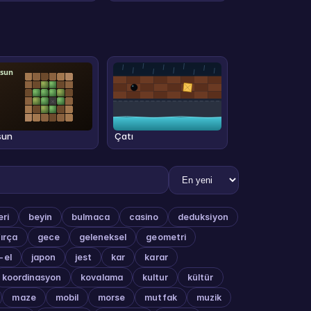
sun
Çatı
ri
beyin
bulmaca
casino
deduksiyon
fırça
gece
geleneksel
geometri
i-el
japon
jest
kar
karar
koordinasyon
kovalama
kultur
kültür
maze
mobil
morse
mutfak
muzik