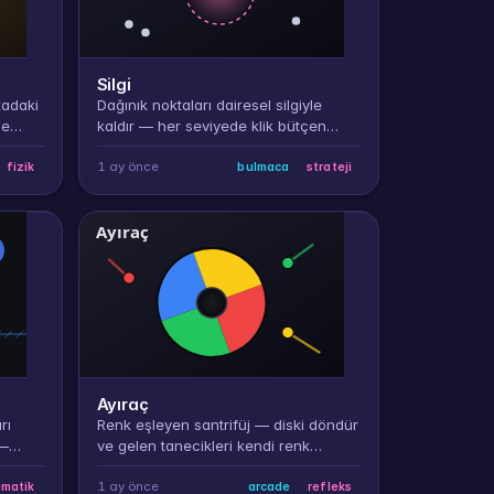
Silgi
kadaki
Dağınık noktaları dairesel silgiyle
le
kaldır — her seviyede klik bütçen
sınırlı.
r.
1 ay önce
fizik
bulmaca
strateji
Ayıraç
rı
Renk eşleyen santrifüj — diski döndür
 —
ve gelen tanecikleri kendi renk
n can
yuvasına yönlendir.
1 ay önce
matik
arcade
refleks