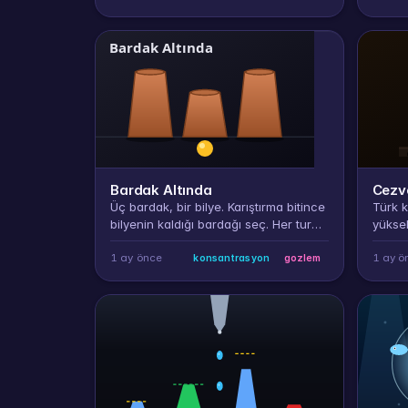
Bardak Altında
Cezv
Üç bardak, bir bilye. Karıştırma bitince
Türk 
bilyenin kaldığı bardağı seç. Her tur
yükse
biraz daha hızlı, biraz daha kalabalık.
ocakta
kalır,
1 ay önce
1 ay ö
konsantrasyon
gozlem