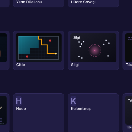
Yılan Düellosu
Hücre Savaşı
Çitle
Silgi
Tıl
H
K
Hece
Kalemtıraş
Tık