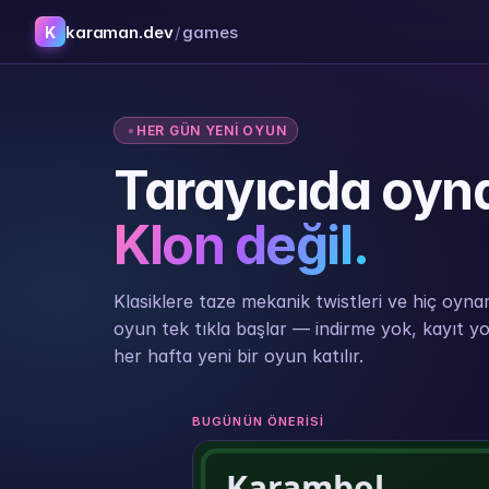
karaman.dev
/
games
K
HER GÜN YENI OYUN
Tarayıcıda oyn
Klon değil.
Klasiklere taze mekanik twistleri ve hiç oynama
oyun tek tıkla başlar — indirme yok, kayıt yo
her hafta yeni bir oyun katılır.
BUGÜNÜN ÖNERISI