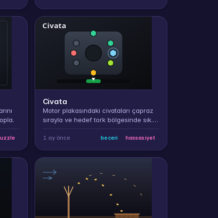
Civata
arını
Motor plakasındaki civataları çapraz
opla.
sırayla ve hedef tork bölgesinde sık.
Yanlış sıra ya da fazla tork plakayı
eğer.
1 ay önce
uzzle
beceri
hassasiyet