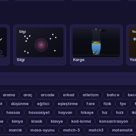
Silgi
Karga
Yo
arama
araç
arcade
arkad
atletizm
bahce
bece
at
düşünme
eğitici
eşleştirme
fare
fizik
fpv
hassas
hassasiyet
hayvan
hikaye
hız
hızlı
ik
me
kimya
klasik
klavye
kod-kırma
konsantrasyon
k
mantık
masa-oyunu
match-3
match3
matematik