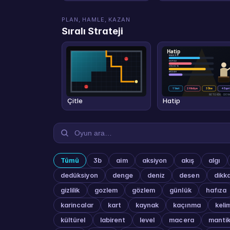
PLAN, HAMLE, KAZAN
Sıralı Strateji
Çitle
Hatip
Tümü
3b
aim
aksiyon
akış
algı
dedüksiyon
denge
deniz
desen
dikk
gizlilik
gozlem
gözlem
günlük
hafıza
karincalar
kart
kaynak
kaçınma
keli
kültürel
labirent
level
macera
manti