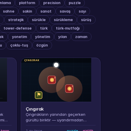
anlama
platform
precision
puzzle
sahne
sakin
sanat
savaş
sayı
stratejik
sürükle
sürükleme
sürüş
tower-defense
türk
türk-mutfağı
ek
yonetim
yönetim
yılan
zaman
u
çoklu-tuş
özgün
Çıngırak
ek
Çıngırakların yanından geçerken
 mi
gürültü biriktir — uyandırmadan
nyali
bayrağa in.
1 ay önce
karar
puzzle
gizlilik