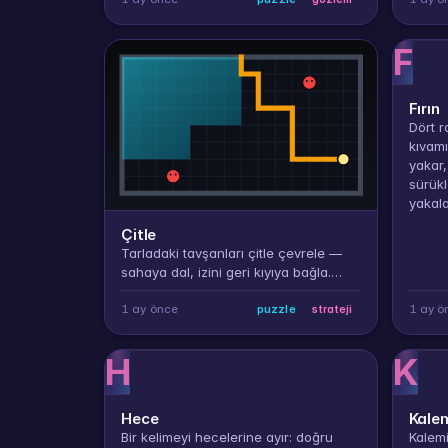
F
Fırın
Dört r
kıvamı
yakar, 
sürükl
yakala
Çitle
Tarladaki tavşanları çitle çevrele —
sahaya dal, izini geri kıyıya bağla.
Tavşanlar izini kemirirse can gider.
1 ay önce
1 ay ö
puzzle
strateji
H
K
Hece
Kale
Bir kelimeyi hecelerine ayır: doğru
Kalemi