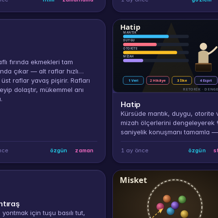
aflı fırında ekmekleri tam
nda çıkar — alt raflar hızlı
üst raflar yavaş pişirir. Rafları
eyip dolaştır, mükemmel anı
.
Hatip
Kürsüde mantık, duygu, otorite 
mizah ölçerlerini dengeleyerek
saniyelik konuşmanı tamamla —
retorik silah birini güçlendirir, di
zayıflatır.
nce
1 ay önce
özgün
zaman
özgün
s
mtıraş
 yontmak için tuşu basılı tut,