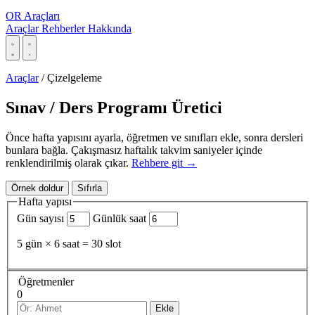
OR Araçları
Araçlar
Rehberler
Hakkında
Araçlar
/
Çizelgeleme
Sınav / Ders Programı Üretici
Önce hafta yapısını ayarla, öğretmen ve sınıfları ekle, sonra dersleri
bunlara bağla. Çakışmasız haftalık takvim saniyeler içinde
renklendirilmiş olarak çıkar.
Rehbere git →
Örnek doldur
Sıfırla
Hafta yapısı
Gün sayısı
Günlük saat
5 gün × 6 saat = 30 slot
Öğretmenler
0
Ekle