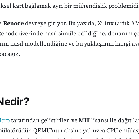
ziksel kart bağlamak ayrı bir mühendislik problemidi
da
Renode
devreye giriyor. Bu yazıda, Xilinx (artık 
Renode üzerinde nasıl simüle edildiğine, donanım çe
ının nasıl modellendiğine ve bu yaklaşımın hangi av
kacağız.
Nedir?
icro
tarafından geliştirilen ve
MIT
lisansı ile dağıtı
mülatörüdür. QEMU’nun aksine yalnızca CPU emüla