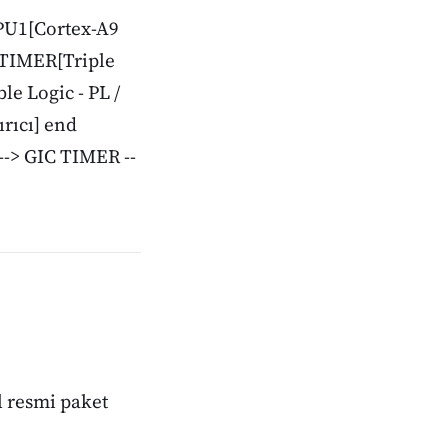
CPU1[Cortex-A9
 TIMER[Triple
e Logic - PL /
rıcı] end
--> GIC TIMER --
l resmi paket