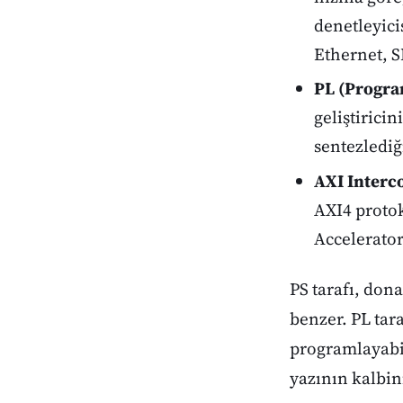
denetleyici
Ethernet, 
PL (Progra
geliştiricin
sentezlediğ
AXI Interc
AXI4 proto
Accelerator
PS tarafı, don
benzer. PL tar
programlayabil
yazının kalbin