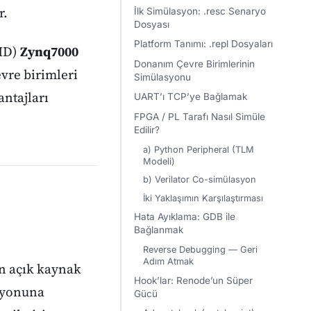
r.
İlk Simülasyon: .resc Senaryo
Dosyası
Platform Tanımı: .repl Dosyaları
AMD)
Zynq7000
Donanım Çevre Birimlerinin
vre birimleri
Simülasyonu
antajları
UART’ı TCP’ye Bağlamak
FPGA / PL Tarafı Nasıl Simüle
Edilir?
a) Python Peripheral (TLM
Modeli)
b) Verilator Co-simülasyon
İki Yaklaşımın Karşılaştırması
Hata Ayıklama: GDB ile
Bağlanmak
Reverse Debugging — Geri
Adım Atmak
lan açık kaynak
Hook’lar: Renode’un Süper
syonuna
Gücü