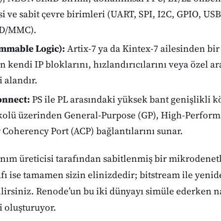
si ve sabit çevre birimleri (UART, SPI, I2C, GPIO, USB
SD/MMC).
mmable Logic):
Artix-7 ya da Kintex-7 ailesinden bi
in kendi IP bloklarını, hızlandırıcılarını veya özel a
i alandır.
onnect:
PS ile PL arasındaki yüksek bant genişlikli k
kolü üzerinden General-Purpose (GP), High-Perform
 Coherency Port (ACP) bağlantılarını sunar.
anım üreticisi tarafından sabitlenmiş bir mikrodenet
afı ise tamamen sizin elinizdedir; bitstream ile yeni
irsiniz. Renode’un bu iki dünyayı simüle ederken nas
i oluşturuyor.