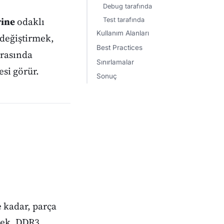
Debug tarafında
rine
odaklı
Test tarafında
Kullanım Alanları
değiştirmek,
Best Practices
arasında
Sınırlamalar
si görür.
Sonuç
 kadar, parça
lek, DDR3