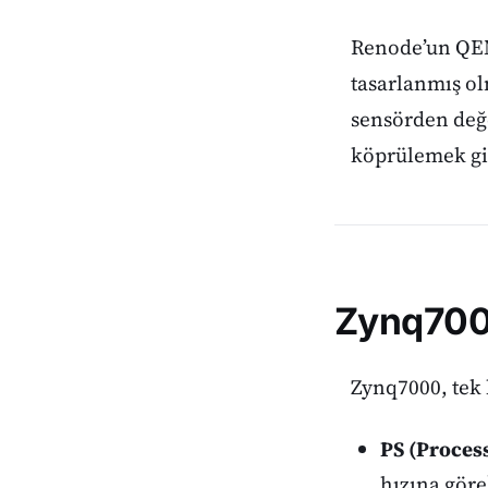
Renode’un QEM
tasarlanmış o
sensörden değe
köprülemek gib
Zynq7000
Zynq7000, tek b
PS (Proces
hızına gör