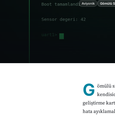
Aviyonik
Gömülü S
G
ömülü s
kendisid
geliştirme kart
hata ayıklamak