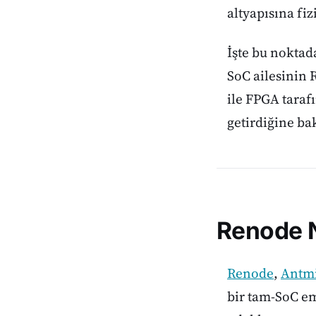
altyapısına fi
İşte bu nokta
SoC ailesinin 
ile FPGA taraf
getirdiğine ba
Renode 
Renode
,
Antm
bir tam-SoC e