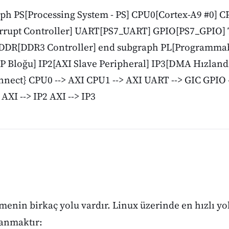
ph PS[Processing System - PS] CPU0[Cortex-A9 #0] 
errupt Controller] UART[PS7_UART] GPIO[PS7_GPIO]
DDR[DDR3 Controller] end subgraph PL[Programmabl
P Bloğu] IP2[AXI Slave Peripheral] IP3[DMA Hızlandı
nnect} CPU0 --> AXI CPU1 --> AXI UART --> GIC GPIO 
 AXI --> IP2 AXI --> IP3
enin birkaç yolu vardır. Linux üzerinde en hızlı yo
anmaktır: