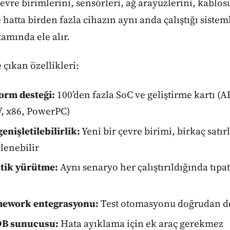
vre birimlerini, sensörleri, ağ arayüzlerini, kablosu
hatta birden fazla cihazın aynı anda çalıştığı sisteml
amında ele alır.
çıkan özellikleri:
orm desteği:
100’den fazla SoC ve geliştirme kartı (
V, x86, PowerPC)
enişletilebilirlik:
Yeni bir çevre birimi, birkaç satır
klenebilir
tik yürütme:
Aynı senaryo her çalıştırıldığında tıpa
mework entegrasyonu:
Test otomasyonu doğrudan de
DB sunucusu:
Hata ayıklama için ek araç gerekmez