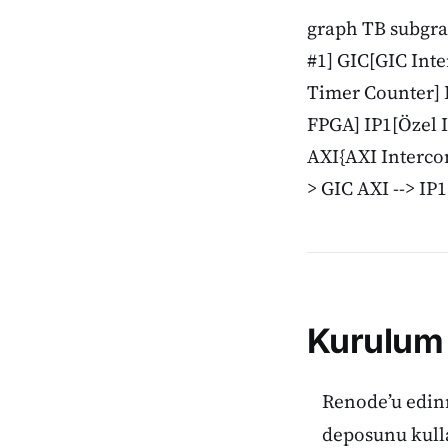
graph TB subgra
#1] GIC[GIC Int
Timer Counter] 
FPGA] IP1[Özel I
AXI{AXI Interco
> GIC AXI --> IP1
Kurulum
Renode’u edinm
deposunu kull