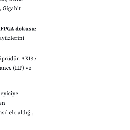
, Gigabit
r
FPGA dokusu
;
rayüzlerini
öprüdür. AXI3 /
ance (HP) ve
leyiciye
den
ıl ele aldığı,