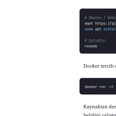
# Ubuntu / Debi
sudo 
apt 
instal
# Çalıştır
Docker tercih 
docker run 
-it
Kaynaktan der
betiğini çalış