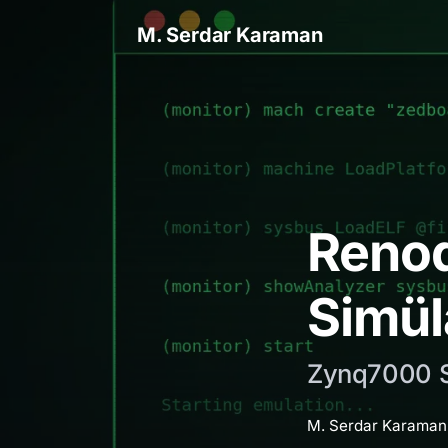
M. Serdar Karaman
Renod
Simü
Zynq7000 S
M. Serdar Karaman