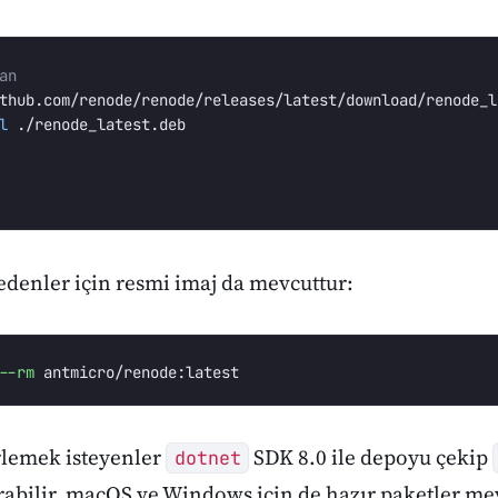
an
l
 ./renode_latest.deb

edenler için resmi imaj da mevcuttur:
--rm
lemek isteyenler
SDK 8.0 ile depoyu çekip
dotnet
tırabilir. macOS ve Windows için de hazır paketler me