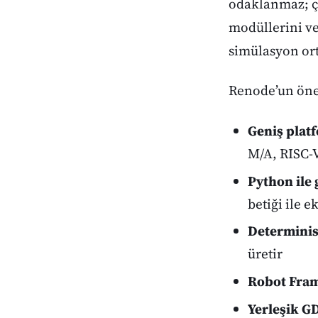
odaklanmaz; çe
modüllerini ve 
simülasyon ort
Renode’un öne 
Geniş platf
M/A, RISC-
Python ile g
betiği ile e
Determinis
üretir
Robot Fra
Yerleşik G