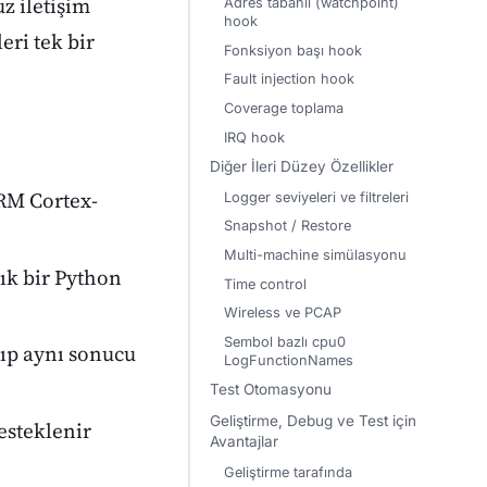
z iletişim
Adres tabanlı (watchpoint)
hook
eri tek bir
Fonksiyon başı hook
Fault injection hook
Coverage toplama
IRQ hook
Diğer İleri Düzey Özellikler
ARM Cortex-
Logger seviyeleri ve filtreleri
Snapshot / Restore
Multi-machine simülasyonu
lık bir Python
Time control
Wireless ve PCAP
Sembol bazlı cpu0
tıp aynı sonucu
LogFunctionNames
Test Otomasyonu
Geliştirme, Debug ve Test için
steklenir
Avantajlar
Geliştirme tarafında