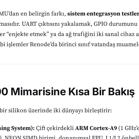
U’dan en belirgin farkı,
sistem entegrasyon testle
lmasıdır. UART çıktısını yakalamak, GPIO durumunu 
r “enjekte etmek” ya da ağ trafiğini iki sanal cihaz 
i işlemler Renode’da birinci sınıf vatandaş muamele
 Mimarisine Kısa Bir Bakış
ir silikon üzerinde iki dünyayı birleştirir:
sing System):
Çift çekirdekli
ARM Cortex-A9
(1 GHz’e
e), NEON SIMD birimi, donanımsal FPU, L1/L2 önbel