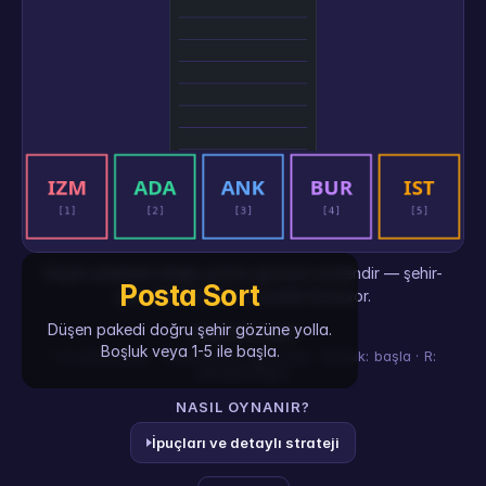
Düşen paketleri doğru posta gözüne yönlendir — şehir-
Posta Sort
göz eşlemesi her seviyede karışıyor.
Düşen pakedi doğru şehir gözüne yolla.
KONTROLLER
Boşluk veya 1-5 ile başla.
1-5: göze yolla · Tıkla/dokun: gözü seç · Boşluk: başla · R:
yeniden başla
NASIL OYNANIR?
İpuçları ve detaylı strateji