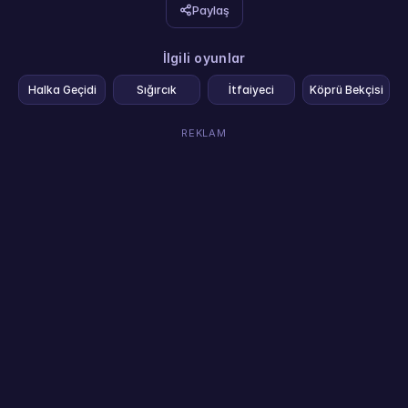
Paylaş
İlgili oyunlar
Halka Geçidi
Sığırcık
İtfaiyeci
Köprü Bekçisi
REKLAM