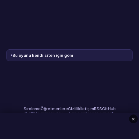
Bu oyunu kendi siten için göm
Sıralama
Öğretmenlere
Gizlilik
İletişim
RSS
GitHub
© 2026 karaman.dev — Tüm oyunlar açık kaynak.
×