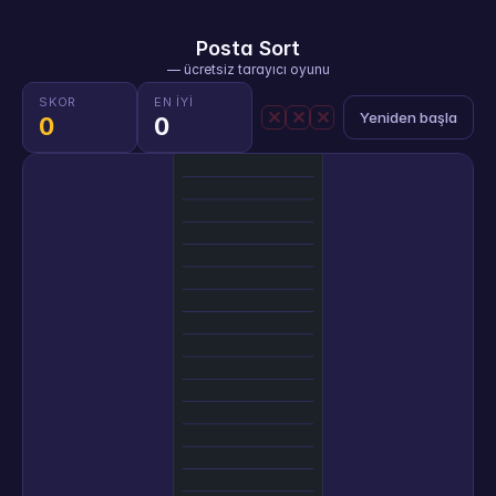
Posta Sort
— ücretsiz tarayıcı oyunu
SKOR
EN IYI
✕
✕
✕
Yeniden başla
0
0