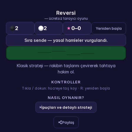
Reversi
— ücretsiz tarayıcı oyunu
2
2
0
–
0
★
Yeniden başla
Sıra sende — yasal hamleler vurgulandı.
Klasik strateji — rakibin taşlarını çevirerek tahtaya
hakim ol.
KONTROLLER
Tıkla / dokun: hücreye taş koy · R: yeniden başla
NASIL OYNANIR?
İpuçları ve detaylı strateji
Paylaş