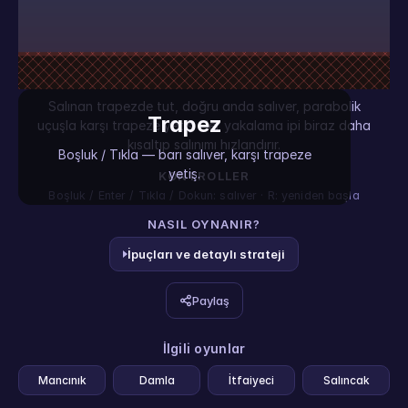
Salınan trapezde tut, doğru anda salıver, parabolik
Trapez
uçuşla karşı trapeze yetiş. Her yakalama ipi biraz daha
kısaltıp salınımı hızlandırır.
Boşluk / Tıkla — barı salıver, karşı trapeze
yetiş.
KONTROLLER
Boşluk / Enter / Tıkla / Dokun: salıver · R: yeniden başla
NASIL OYNANIR?
İpuçları ve detaylı strateji
Paylaş
İlgili oyunlar
Mancınık
Damla
İtfaiyeci
Salıncak