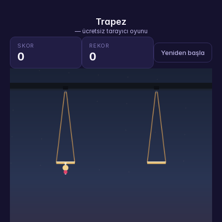
Trapez
— ücretsiz tarayıcı oyunu
SKOR
REKOR
Yeniden başla
0
0