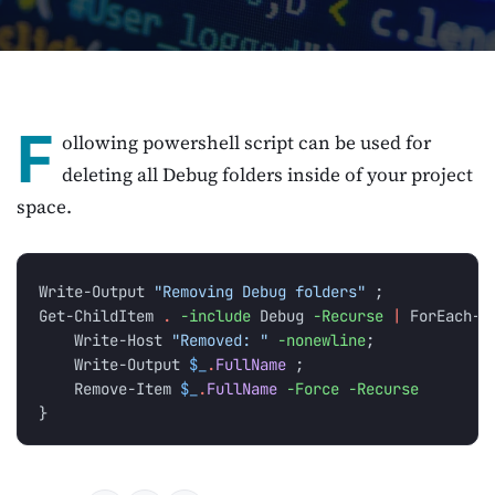
F
ollowing powershell script can be used for
deleting all Debug folders inside of your project
space.
Write-Output
"Removing Debug folders"
;
Get-ChildItem
.
-include
Debug
-Recurse
|
ForEach-O
Write-Host
"Removed: "
-nonewline
;
Write-Output
$_
.
FullName
;
Remove-Item
$_
.
FullName
-Force
-Recurse
}