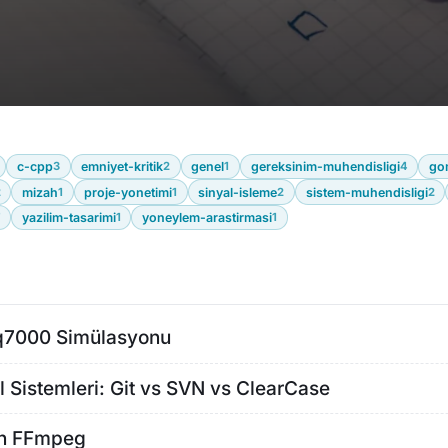
c-cpp
3
emniyet-kritik
2
genel
1
gereksinim-muhendisligi
4
go
2
mizah
1
proje-yonetimi
1
sinyal-isleme
2
sistem-muhendisligi
2
7
yazilim-tasarimi
1
yoneylem-arastirmasi
1
q7000 Simülasyonu
l Sistemleri: Git vs SVN vs ClearCase
th FFmpeg