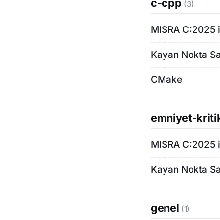
c-cpp
(3)
MISRA C:2025 il
Kayan Nokta Say
CMake
emniyet-kriti
MISRA C:2025 il
Kayan Nokta Say
genel
(1)