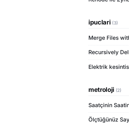
ipuclari
(3)
Merge Files wi
Recursively Del
Elektrik kesint
metroloji
(2)
Saatçinin Saati
Ölçtüğünüz Sayı