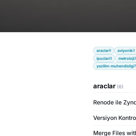
araclar
6
aviyonik
3
ipuclari
3
metroloji
yazilim-muhendisligi
araclar
(6)
Renode ile Zyn
Versiyon Kontro
Merge Files wi