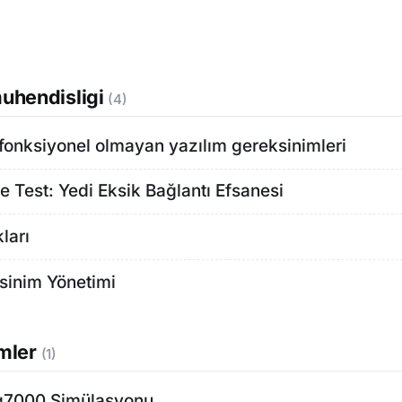
uhendisligi
(4)
fonksiyonel olmayan yazılım gereksinimleri
e Test: Yedi Eksik Bağlantı Efsanesi
ları
sinim Yönetimi
mler
(1)
q7000 Simülasyonu