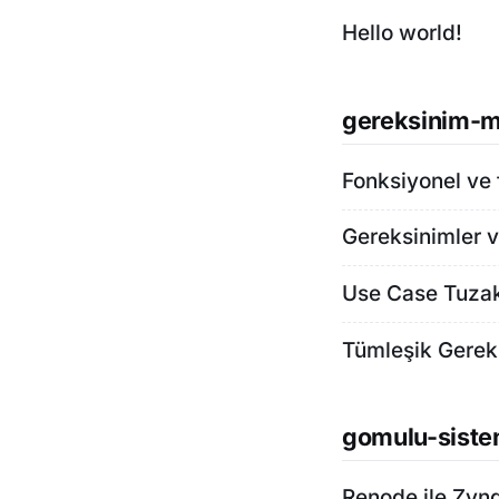
Hello world!
gereksinim-m
Fonksiyonel ve 
Gereksinimler v
Use Case Tuzak
Tümleşik Gerek
gomulu-siste
Renode ile Zyn