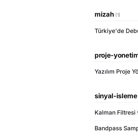
mizah
(1)
Türkiye'de Deb
proje-yoneti
Yazılım Proje Yö
sinyal-islem
Kalman Filtresi
Bandpass Sampl