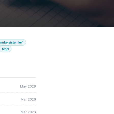
mulu-sistemler
1
test
1
May 2026
Mar 2026
Mar 2023