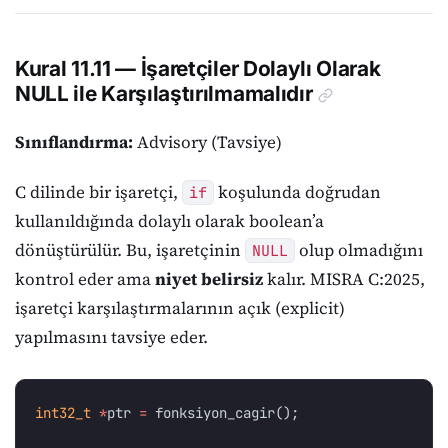
Kural 11.11 — İşaretçiler Dolaylı Olarak
NULL ile Karşılaştırılmamalıdır
Sınıflandırma:
Advisory (Tavsiye)
C dilinde bir işaretçi,
koşulunda doğrudan
if
kullanıldığında dolaylı olarak boolean’a
dönüştürülür. Bu, işaretçinin
olup olmadığını
NULL
kontrol eder ama
niyet belirsiz
kalır. MISRA C:2025,
işaretçi karşılaştırmalarının açık (explicit)
yapılmasını tavsiye eder.
int32_t
*
ptr
=
fonksiyon_cagir
();