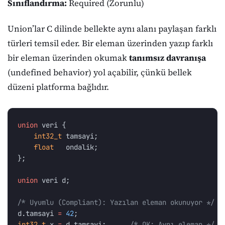
Sınıflandırma:
Required (Zorunlu)
Union’lar C dilinde bellekte aynı alanı paylaşan farklı
türleri temsil eder. Bir eleman üzerinden yazıp farklı
bir eleman üzerinden okumak
tanımsız davranışa
(undefined behavior) yol açabilir, çünkü bellek
düzeni platforma bağlıdır.
union
veri
{
int32_t
tamsayi
;
float
ondalik
;
};
union
veri
d
;
/* Uyumlu (Compliant): Yazılan eleman okunuyor */
d
.
tamsayi
=
42
;
int32_t
x
=
d
.
tamsayi
;
/* OK: Aynı eleman */