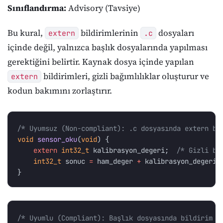
Sınıflandırma:
Advisory (Tavsiye)
Bu kural,
bildirimlerinin
dosyaları
extern
.c
içinde değil, yalnızca başlık dosyalarında yapılması
gerektiğini belirtir. Kaynak dosya içinde yapılan
bildirimleri, gizli bağımlılıklar oluşturur ve
extern
kodun bakımını zorlaştırır.
/* Uyumsuz (Non-compliant): .c dosyasında extern bi
void
sensor_oku
(
void
)
{
extern
int32_t
kalibrasyon_degeri
;
/* Gizli ba
int32_t
sonuc
=
ham_deger
+
kalibrasyon_degeri
;
}
/* Uyumlu (Compliant): Başlık dosyasında bildirim *