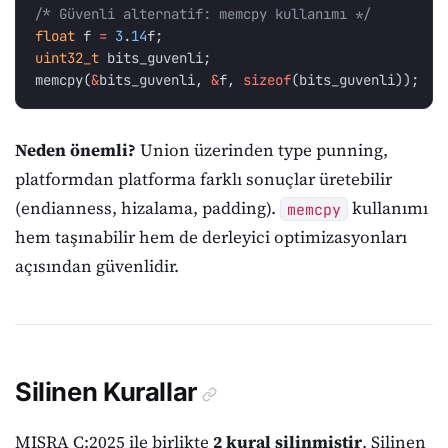
/* Güvenli alternatif: memcpy kullanımı */
float
f
=
3
.
14
f
;
uint32_t
bits_guvenli
;
memcpy
(
&
bits_guvenli
,
&
f
,
sizeof
(
bits_guvenli
));
Neden önemli?
Union üzerinden type punning,
platformdan platforma farklı sonuçlar üretebilir
(endianness, hizalama, padding).
kullanımı
memcpy
hem taşınabilir hem de derleyici optimizasyonları
açısından güvenlidir.
Silinen Kurallar
MISRA C:2025 ile birlikte
2 kural silinmiştir
. Silinen