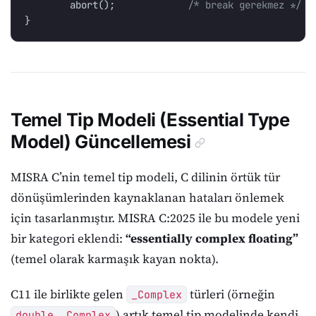
abort
();
/* break gerekmez */
}
Temel Tip Modeli (Essential Type
Model) Güncellemesi
MISRA C’nin temel tip modeli, C dilinin örtük tür
dönüşümlerinden kaynaklanan hataları önlemek
için tasarlanmıştır. MISRA C:2025 ile bu modele yeni
bir kategori eklendi:
“essentially complex floating”
(temel olarak karmaşık kayan nokta).
C11 ile birlikte gelen
türleri (örneğin
_Complex
) artık temel tip modelinde kendi
double _Complex