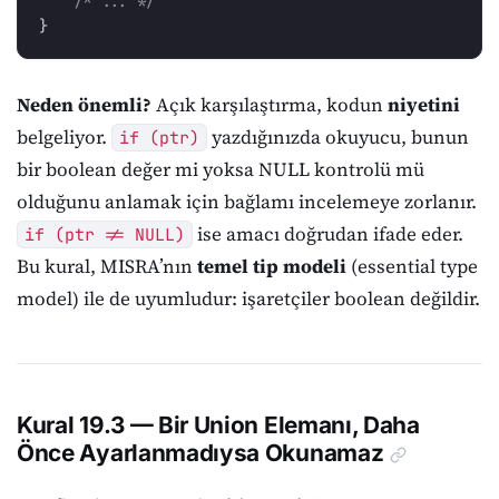
/* ... */
}
Neden önemli?
Açık karşılaştırma, kodun
niyetini
belgeliyor.
yazdığınızda okuyucu, bunun
if (ptr)
bir boolean değer mi yoksa NULL kontrolü mü
olduğunu anlamak için bağlamı incelemeye zorlanır.
ise amacı doğrudan ifade eder.
if (ptr != NULL)
Bu kural, MISRA’nın
temel tip modeli
(essential type
model) ile de uyumludur: işaretçiler boolean değildir.
Kural 19.3 — Bir Union Elemanı, Daha
Önce Ayarlanmadıysa Okunamaz