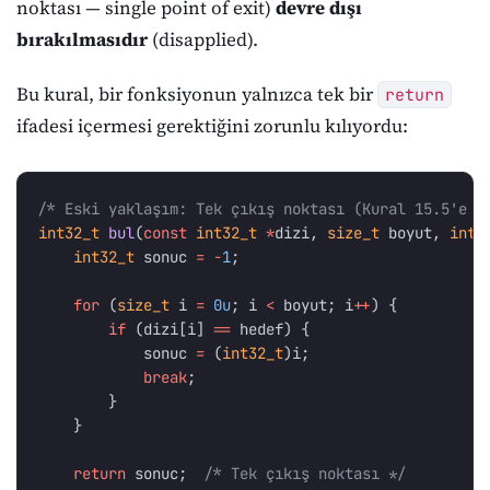
noktası — single point of exit)
devre dışı
bırakılmasıdır
(disapplied).
Bu kural, bir fonksiyonun yalnızca tek bir
return
ifadesi içermesi gerektiğini zorunlu kılıyordu:
/* Eski yaklaşım: Tek çıkış noktası (Kural 15.5'e u
int32_t
bul
(
const
int32_t
*
dizi
,
size_t
boyut
,
int3
int32_t
sonuc
=
-
1
;
for
(
size_t
i
=
0u
;
i
<
boyut
;
i
++
)
{
if
(
dizi
[
i
]
==
hedef
)
{
sonuc
=
(
int32_t
)
i
;
break
;
}
}
return
sonuc
;
/* Tek çıkış noktası */