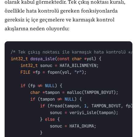
olarak kabul görmektedir. Tek çıkış noktası kuralı,
özellikle hata kontrolü gereken fonksiyonlarda
gereksiz iç içe geçmelere ve karmaşık kontrol
akışlarına neden oluyordu:
/* Tek çıkış noktası ile karmaşık hata kontrolü */
int32_t
dosya_isle
(
const
char
*
yol
)
{
int32_t
sonuc
=
HATA_BILINMEYEN
;
FILE
*
fp
=
fopen
(
yol
,
"r"
);
if
(
fp
!=
NULL
)
{
char
*
tampon
=
malloc
(
TAMPON_BOYUT
);
if
(
tampon
!=
NULL
)
{
if
(
fread
(
tampon
,
1
,
TAMPON_BOYUT
,
fp
)
sonuc
=
veriyi_isle
(
tampon
);
}
else
{
sonuc
=
HATA_OKUMA
;
}