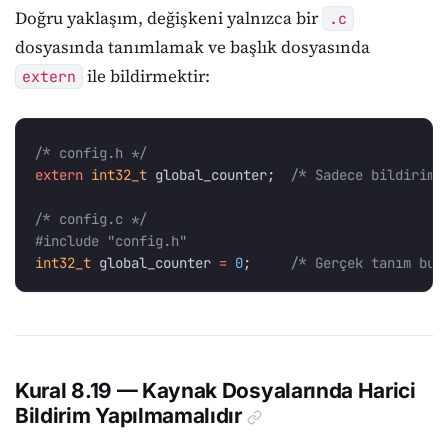
Doğru yaklaşım, değişkeni yalnızca bir
.c
dosyasında tanımlamak ve başlık dosyasında
ile bildirmektir:
extern
/* config.h */
extern
int32_t
global_counter
;
/* Sadece bildirim 
/* config.c */
#include
"config.h"
int32_t
global_counter
=
0
;
/* Gerçek tanım bur
Kural 8.19 — Kaynak Dosyalarında Harici
Bildirim Yapılmamalıdır