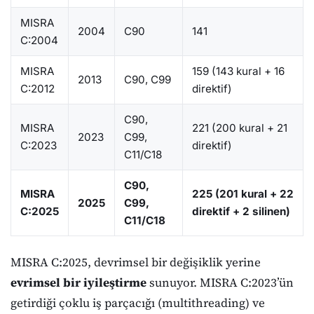
MISRA
2004
C90
141
C:2004
MISRA
159 (143 kural + 16
2013
C90, C99
C:2012
direktif)
C90,
MISRA
221 (200 kural + 21
2023
C99,
C:2023
direktif)
C11/C18
C90,
MISRA
225 (201 kural + 22
2025
C99,
C:2025
direktif + 2 silinen)
C11/C18
MISRA C:2025, devrimsel bir değişiklik yerine
evrimsel bir iyileştirme
sunuyor. MISRA C:2023’ün
getirdiği çoklu iş parçacığı (multithreading) ve