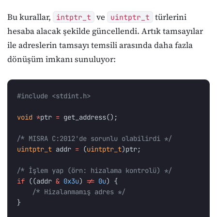
Bu kurallar,
ve
türlerini
intptr_t
uintptr_t
hesaba alacak şekilde güncellendi. Artık tamsayılar
ile adreslerin tamsayı temsili arasında daha fazla
dönüşüm imkanı sunuluyor:
#include
<stdint.h>
void
*
ptr
=
get_address
();
/* MISRA C:2012'de sorunlu olabilirdi */
uintptr_t
addr
=
(
uintptr_t
)
ptr
;
/* İşlem yap (örn: hizalama kontrolü) */
if
((
addr
&
0x3u
)
!=
0u
)
{
/* Hizalanmamış adres */
}