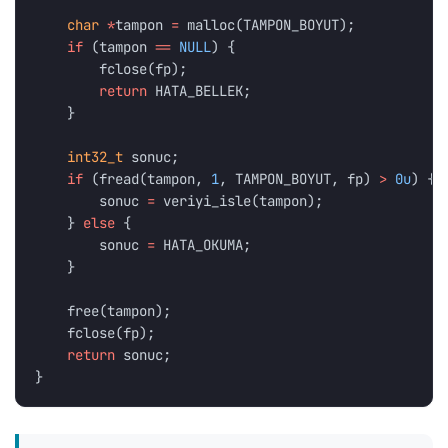
char
*
tampon
=
malloc
(
TAMPON_BOYUT
);
if
(
tampon
==
NULL
)
{
fclose
(
fp
);
return
HATA_BELLEK
;
}
int32_t
sonuc
;
if
(
fread
(
tampon
,
1
,
TAMPON_BOYUT
,
fp
)
>
0u
)
{
sonuc
=
veriyi_isle
(
tampon
);
}
else
{
sonuc
=
HATA_OKUMA
;
}
free
(
tampon
);
fclose
(
fp
);
return
sonuc
;
}