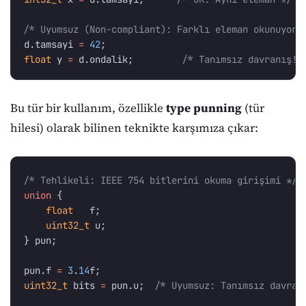
/* Uyumsuz (Non-compliant): Farklı eleman okunuyor 
d
.
tamsayi
=
42
;
float
y
=
d
.
ondalik
;
/* Tanımsız davranış! 
Bu tür bir kullanım, özellikle
type punning
(tür
hilesi) olarak bilinen teknikte karşımıza çıkar:
/* Tehlikeli: IEEE 754 bitlerini okuma girişimi */
union
{
float
f
;
uint32_t
u
;
}
pun
;
pun
.
f
=
3
.
14
f
;
uint32_t
bits
=
pun
.
u
;
/* Uyumsuz: Tanımsız davran