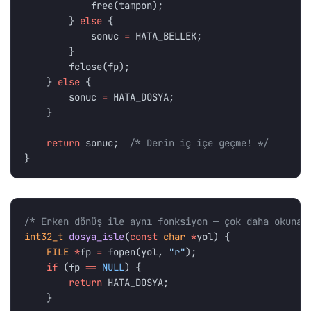
free
(
tampon
);
}
else
{
sonuc
=
HATA_BELLEK
;
}
fclose
(
fp
);
}
else
{
sonuc
=
HATA_DOSYA
;
}
return
sonuc
;
/* Derin iç içe geçme! */
}
/* Erken dönüş ile aynı fonksiyon — çok daha okunab
int32_t
dosya_isle
(
const
char
*
yol
)
{
FILE
*
fp
=
fopen
(
yol
,
"r"
);
if
(
fp
==
NULL
)
{
return
HATA_DOSYA
;
}