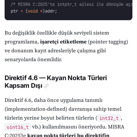
/* MISRA C:2025'te intptr_t ailesi ile dönüşüm açık
ptr
=
(
void
*
)
addr
;
Bu değişiklik özellikle düşük seviyeli sistem
programlama,
işaretçi etiketleme
(pointer tagging)
ve donanım kayıt adresleriyle çalışma gibi
senaryolarda önemlidir.
Direktif 4.6 — Kayan Nokta Türleri
Kapsam Dışı
Direktif 4.6, daha önce uygulama tanımlı
(implementation-defined) davranışa sahip temel
türlerin yerine boyut belirten türlerin (
,
int32_t
vb.) kullanılmasını öneriyordu. MISRA
uint16_t
C:2025’te
kayan nokta türleri bu direktifin