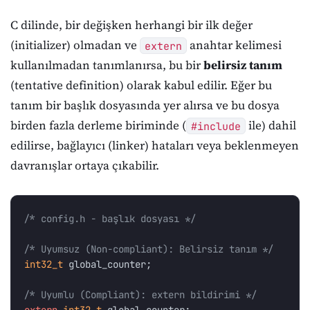
C dilinde, bir değişken herhangi bir ilk değer
(initializer) olmadan ve
anahtar kelimesi
extern
kullanılmadan tanımlanırsa, bu bir
belirsiz tanım
(tentative definition) olarak kabul edilir. Eğer bu
tanım bir başlık dosyasında yer alırsa ve bu dosya
birden fazla derleme biriminde (
ile) dahil
#include
edilirse, bağlayıcı (linker) hataları veya beklenmeyen
davranışlar ortaya çıkabilir.
/* config.h - başlık dosyası */
/* Uyumsuz (Non-compliant): Belirsiz tanım */
int32_t
global_counter
;
/* Uyumlu (Compliant): extern bildirimi */
extern
int32_t
global_counter
;