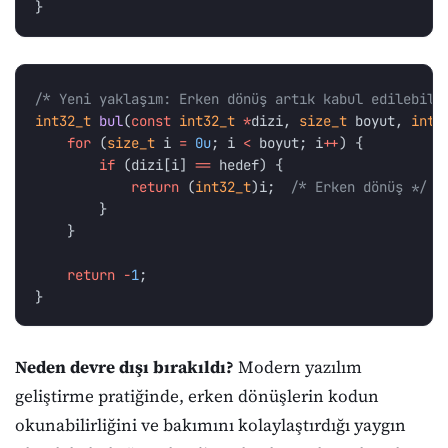
}
/* Yeni yaklaşım: Erken dönüş artık kabul edilebili
int32_t
bul
(
const
int32_t
*
dizi
,
size_t
boyut
,
int3
for
(
size_t
i
=
0u
;
i
<
boyut
;
i
++
)
{
if
(
dizi
[
i
]
==
hedef
)
{
return
(
int32_t
)
i
;
/* Erken dönüş */
}
}
return
-
1
;
}
Neden devre dışı bırakıldı?
Modern yazılım
geliştirme pratiğinde, erken dönüşlerin kodun
okunabilirliğini ve bakımını kolaylaştırdığı yaygın