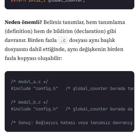
Neden önemli?
Belirsiz tanımlar, hem tanımlama
(definition) hem de bildirim (declaration) gibi
davranır. Birden fazla
dosyası aynı başlık
.c
dosyasını dahil ettiğinde, aynı değişkenin birden
fazla kopyası oluşabilir:
/* modul_a.c */
#include
"config.h"
   /* global_counter burada tanı
/* modul_b.c */
#include
"config.h"
   /* global_counter burada da t
/* Sonuç: Bağlayıcı hatası veya tanımsız davranış *