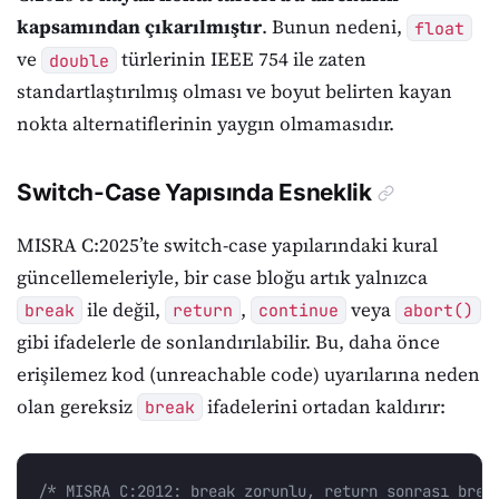
kapsamından çıkarılmıştır
. Bunun nedeni,
float
ve
türlerinin IEEE 754 ile zaten
double
standartlaştırılmış olması ve boyut belirten kayan
nokta alternatiflerinin yaygın olmamasıdır.
Switch-Case Yapısında Esneklik
MISRA C:2025’te switch-case yapılarındaki kural
güncellemeleriyle, bir case bloğu artık yalnızca
ile değil,
,
veya
break
return
continue
abort()
gibi ifadelerle de sonlandırılabilir. Bu, daha önce
erişilemez kod (unreachable code) uyarılarına neden
olan gereksiz
ifadelerini ortadan kaldırır:
break
/* MISRA C:2012: break zorunlu, return sonrası brea