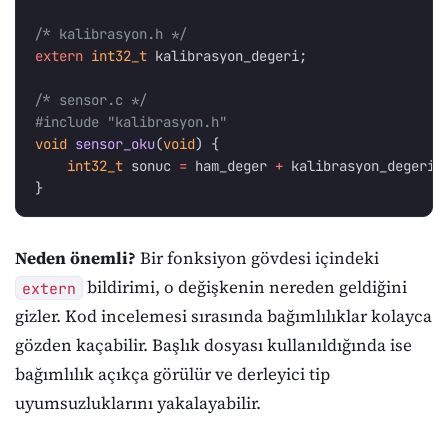
/* kalibrasyon.h */
extern
int32_t
kalibrasyon_degeri
;
/* sensor.c */
#include
"kalibrasyon.h"
void
sensor_oku
(
void
)
{
int32_t
sonuc
=
ham_deger
+
kalibrasyon_degeri
;
}
Neden önemli?
Bir fonksiyon gövdesi içindeki
bildirimi, o değişkenin nereden geldiğini
extern
gizler. Kod incelemesi sırasında bağımlılıklar kolayca
gözden kaçabilir. Başlık dosyası kullanıldığında ise
bağımlılık açıkça görülür ve derleyici tip
uyumsuzluklarını yakalayabilir.