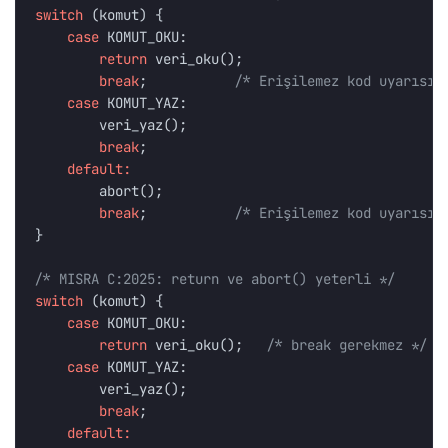
switch
(
komut
)
{
case
KOMUT_OKU
:
return
veri_oku
();
break
;
/* Erişilemez kod uyarısı!
case
KOMUT_YAZ
:
veri_yaz
();
break
;
default:
abort
();
break
;
/* Erişilemez kod uyarısı!
}
/* MISRA C:2025: return ve abort() yeterli */
switch
(
komut
)
{
case
KOMUT_OKU
:
return
veri_oku
();
/* break gerekmez */
case
KOMUT_YAZ
:
veri_yaz
();
break
;
default: