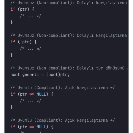
/* Uyumsuz (Non-compliant): Dolaylı karşılaştırma *
if
(
ptr
)
{
/* ... */
}
/* Uyumsuz (Non-compliant): Dolaylı karşılaştırma *
if
(
!
ptr
)
{
/* ... */
}
/* Uyumsuz (Non-compliant): Dolaylı tür dönüşümü */
bool
gecerli
=
(
bool
)
ptr
;
/* Uyumlu (Compliant): Açık karşılaştırma */
if
(
ptr
!=
NULL
)
{
/* ... */
}
/* Uyumlu (Compliant): Açık karşılaştırma */
if
(
ptr
==
NULL
)
{