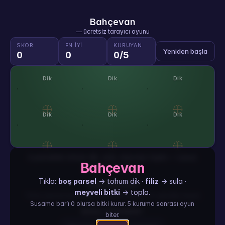
Bahçevan
— ücretsiz tarayıcı oyunu
SKOR
EN IYI
KURUYAN
Yeniden başla
0
0
0/5
Dik
Dik
Dik
Dik
Dik
Dik
6 parselde tohum dik, sula, meyveyi topla — susuz
Bahçevan
kalanları kurutma.
Tıkla:
boş parsel
→ tohum dik ·
filiz
→ sula ·
KONTROLLER
meyveli bitki
→ topla.
Tıkla: parsel ile etkileş (dik/sula/topla) · R: yeniden başla
Susama bar’ı 0 olursa bitki kurur. 5 kuruma sonrası oyun
NASIL OYNANIR?
biter.