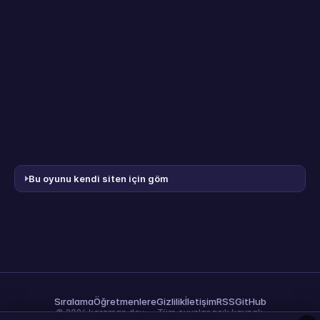
Bu oyunu kendi siten için göm
Sıralama
Öğretmenlere
Gizlilik
İletişim
RSS
GitHub
© 2026 karaman.dev — Tüm oyunlar açık kaynak.