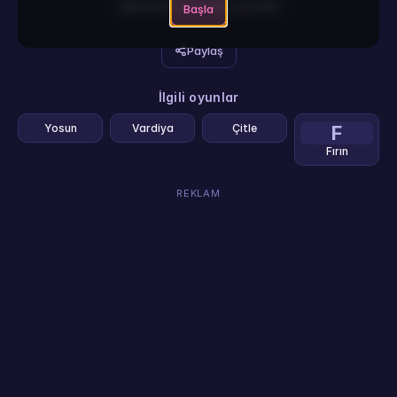
İpuçları ve detaylı strateji
Başla
Paylaş
İlgili oyunlar
Yosun
Vardiya
Çitle
F
Fırın
REKLAM