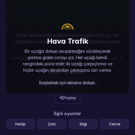
Radar ekranındaki uçaklara parmağınla rota çiz; her
Hava Trafik
uçağı kendi rengindeki piste indir, çarpışmadan kaçın.
Bir uçağa dokun ve parmağını sürükleyerek
KONTROLLER
pistine giden rotayı çiz. Her uçağı kendi
Fare/dokunma: bir uçağa dokun ve sürükleyerek rota çiz · R:
yeniden başla
rengindeki piste indir; iki uçağı çarpıştırma ve
hiçbir uçağın ekrandan çıkmasına izin verme.
NASIL OYNANIR?
İpuçları ve detaylı strateji
Başlamak için ekrana dokun.
Paylaş
İlgili oyunlar
Hatip
Çatı
Silgi
Cezve