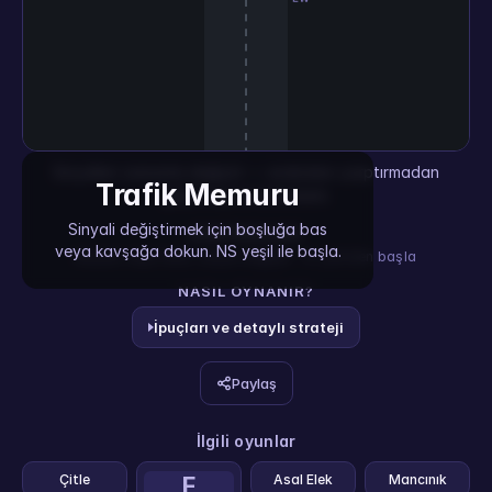
Sinyalleri zamanla değiştir — arabaları çarptırmadan
Trafik Memuru
geçir, kuyruk birikmesin.
Sinyali değiştirmek için boşluğa bas
KONTROLLER
veya kavşağa dokun. NS yeşil ile başla.
Boşluk veya tıkla: sinyal değiştir · R: yeniden başla
NASIL OYNANIR?
İpuçları ve detaylı strateji
Paylaş
İlgili oyunlar
Çitle
F
Asal Elek
Mancınık