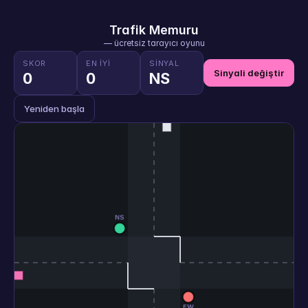
Trafik Memuru
— ücretsiz tarayıcı oyunu
SKOR
EN IYI
SINYAL
Sinyali değiştir
0
0
NS
Yeniden başla