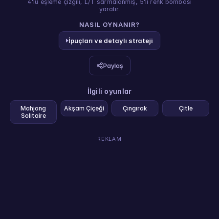
4'lü eşleme çizgili, L/T sarmalanmış, 5'li renk bombası
yaratır.
NASIL OYNANIR?
İpuçları ve detaylı strateji
Paylaş
İlgili oyunlar
Mahjong
Akşam Çiçeği
Çıngırak
Çitle
Solitaire
REKLAM