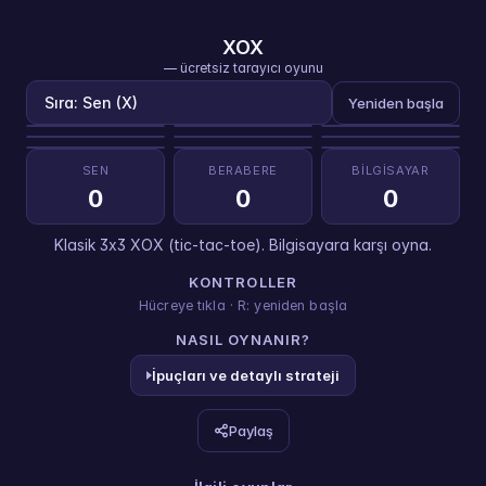
XOX
— ücretsiz tarayıcı oyunu
Sıra: Sen (X)
Yeniden başla
SEN
BERABERE
BILGISAYAR
0
0
0
Klasik 3x3 XOX (tic-tac-toe). Bilgisayara karşı oyna.
KONTROLLER
Hücreye tıkla · R: yeniden başla
NASIL OYNANIR?
İpuçları ve detaylı strateji
Paylaş