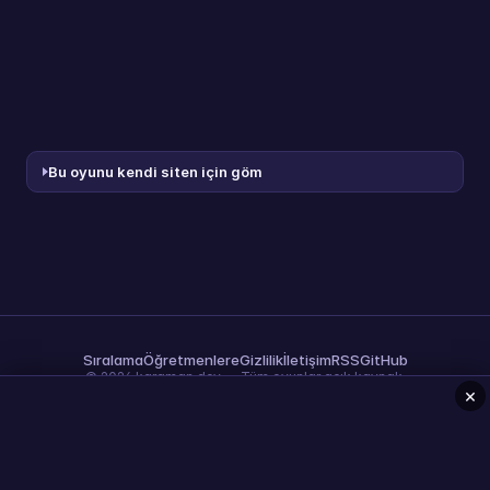
Bu oyunu kendi siten için göm
Sıralama
Öğretmenlere
Gizlilik
İletişim
RSS
GitHub
© 2026 karaman.dev — Tüm oyunlar açık kaynak.
×