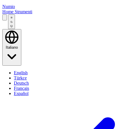
Numio
Home
Strumenti
Italiano
English
Türkçe
Deutsch
Français
Español