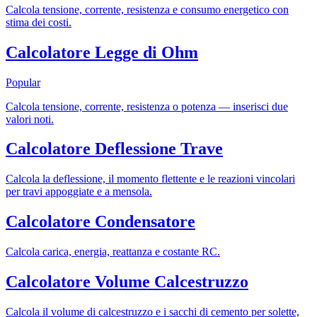
Calcola tensione, corrente, resistenza e consumo energetico con
stima dei costi.
Calcolatore Legge di Ohm
Popular
Calcola tensione, corrente, resistenza o potenza — inserisci due
valori noti.
Calcolatore Deflessione Trave
Calcola la deflessione, il momento flettente e le reazioni vincolari
per travi appoggiate e a mensola.
Calcolatore Condensatore
Calcola carica, energia, reattanza e costante RC.
Calcolatore Volume Calcestruzzo
Calcola il volume di calcestruzzo e i sacchi di cemento per solette,